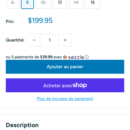
6
8
10
12
14
16
Prix
$199.95
Prix:
réduit
Quantité:
ou 5 paiements de
$39.99
avec
ⓘ
Ajouter au panier
Plus de moyens de paiement
Description