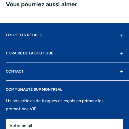
Vous pourriez aussi aimer
LES PETITS DÉTAILS
Contact
HORAIRE DE LA BOUTIQUE
Livraison
Retours
Lundi: fermé
CONTACT
Conditions d'utilisation
Mardi: 10h-17h
Confidentialité
8400 Boul St-Laurent, suite 206,
Mercredi: 10h-17h
COMMUNAUTÉ SUP MONTREAL
Recherche
Montréal, QC
Jeudi: 10h-18h
Portail ambassadeurs
Lis nos articles de blogues et reçois en primeur les
438-821-7106
Vendredi: 10h-18h
promotions VIP
info@montrealsup.com
Samedi: 10h-16h
Votre email