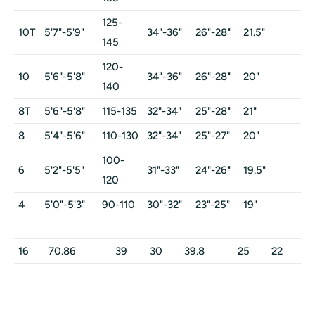
125-
10T
5'7"-5'9"
34"-36"
26"-28"
21.5"
30
145
120-
10
5'6"-5'8"
34"-36"
26"-28"
20"
29
140
8T
5'6"-5'8"
115-135
32"-34"
25"-28"
21"
30
8
5'4"-5'6"
110-130
32"-34"
25"-27"
20"
28
100-
6
5'2"-5'5"
31"-33"
24"-26"
19.5"
27
120
4
5'0"-5'3"
90-110
30"-32"
23"-25"
19"
26
16
70.86
39
30
39.8
25
22
31