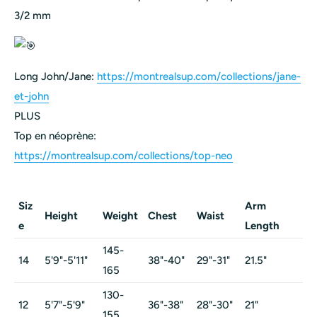
3/2 mm
Long John/Jane:
https://montrealsup.com/collections/jane-
et-john
PLUS
Top en néoprène:
https://montrealsup.com/collections/top-neo
Siz
Arm
Le
Height
Weight
Chest
Waist
e
Length
Le
145-
14
5'9"-5'11"
38"-40"
29"-31"
21.5"
31"
165
130-
12
5'7"-5'9"
36"-38"
28"-30"
21"
29
155