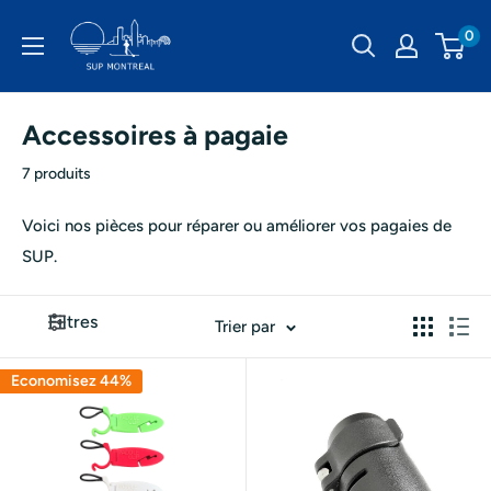
Passer
SUP
0
au
Montréal
contenu
Accessoires à pagaie
7 produits
Voici nos pièces pour réparer ou améliorer vos pagaies de
SUP.
Filtres
Trier par
Economisez 44%