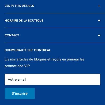
LES PETITS DÉTAILS
Contact
HORAIRE DE LA BOUTIQUE
Livraison
Retours
Lundi: fermé
CONTACT
Conditions d'utilisation
Mardi: 10h-17h
Confidentialité
8400 Boul St-Laurent, suite 206,
Mercredi: 10h-17h
COMMUNAUTÉ SUP MONTREAL
Recherche
Montréal, QC
Jeudi: 10h-18h
Portail ambassadeurs
Lis nos articles de blogues et reçois en primeur les
438-821-7106
Vendredi: 10h-18h
promotions VIP
info@montrealsup.com
Samedi: 10h-16h
Votre email
Dimanche: fermé
S'inscrire