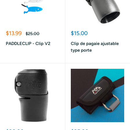
Prix
Prix
$13.99
$15.00
Prix
$25.00
réduit
normal
réduit
PADDLECLIP - Clip V2
Clip de pagaie ajustable
type porte