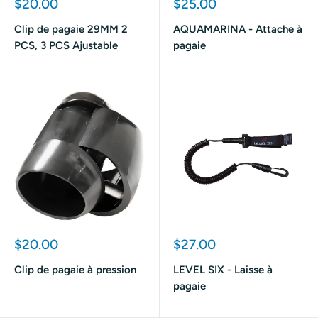
Prix
Prix
$20.00
$25.00
réduit
réduit
Clip de pagaie 29MM 2
AQUAMARINA - Attache à
PCS, 3 PCS Ajustable
pagaie
Prix
Prix
$20.00
$27.00
réduit
réduit
Clip de pagaie à pression
LEVEL SIX - Laisse à
pagaie