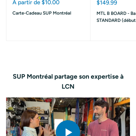
Prix
A partir de $10.00
Prix
$149.99
réduit
réduit
Carte-Cadeau SUP Montréal
MTL B BOARD - Ba
STANDARD (début
SUP Montréal partage son expertise à
LCN