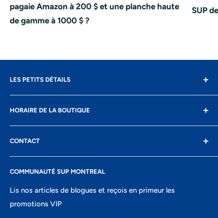
pagaie Amazon à 200 $ et une planche haute
SUP de
de gamme à 1000 $ ?
LES PETITS DÉTAILS
Contact
HORAIRE DE LA BOUTIQUE
Livraison
Retours
Lundi: fermé
CONTACT
Conditions d'utilisation
Mardi: 10h-17h
Confidentialité
8400 Boul St-Laurent, suite 206,
Mercredi: 10h-17h
COMMUNAUTÉ SUP MONTREAL
Recherche
Montréal, QC
Jeudi: 10h-18h
Portail ambassadeurs
Lis nos articles de blogues et reçois en primeur les
438-821-7106
Vendredi: 10h-18h
promotions VIP
info@montrealsup.com