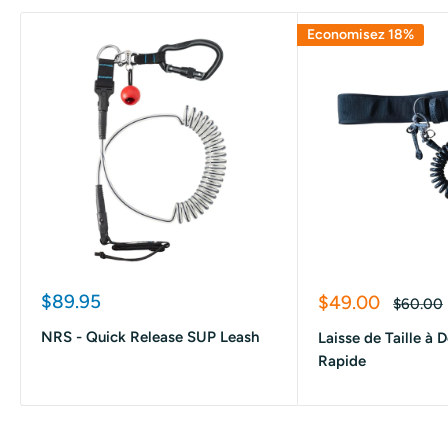
Economisez 18%
Prix
$89.95
Prix
$49.00
Prix
$60.00
réduit
réduit
normal
NRS - Quick Release SUP Leash
Laisse de Taille à
Rapide