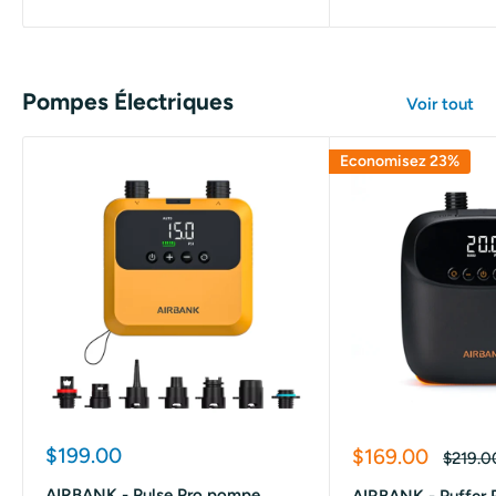
Pompes Électriques
Voir tout
Economisez 23%
Prix
$199.00
Prix
$169.00
Prix
$219.0
réduit
réduit
normal
AIRBANK - Pulse Pro pompe