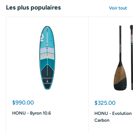
Les plus populaires
Voir tout
Prix
$990.00
Prix
$325.00
réduit
réduit
HONU - Byron 10.6
HONU - Evolution
Carbon