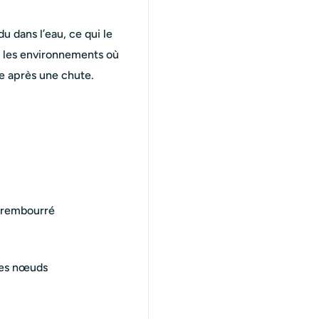
u dans l’eau, ce qui le
ou les environnements où
he après une chute.
e rembourré
les nœuds