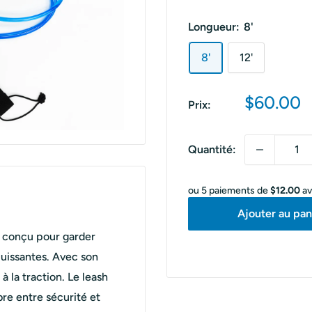
Longueur:
8'
8'
12'
Prix
$60.00
Prix:
réduit
Quantité:
ou 5 paiements de
$12.00
a
Ajouter au pan
t conçu pour garder
uissantes. Avec son
à la traction. Le leash
bre entre sécurité et