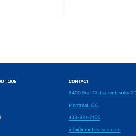
OUTIQUE
CONTACT
8400 Boul St-Laurent, suite 2
Montréal, QC
7h
438-821-7106
info@montrealsup.com