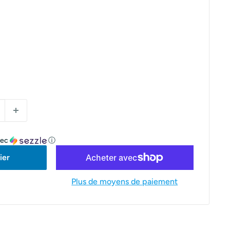
vec
ⓘ
ier
Plus de moyens de paiement