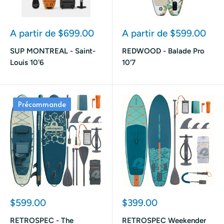
Prix
Prix
A partir de $699.00
A partir de $599.00
réduit
réduit
SUP MONTREAL - Saint-
REDWOOD - Balade Pro
Louis 10'6
10'7
Précommande
Prix
Prix
$599.00
$399.00
réduit
réduit
RETROSPEC - The
RETROSPEC Weekender