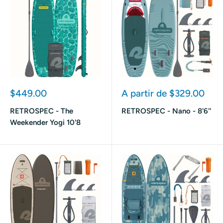
Prix
Prix
$449.00
A partir de $329.00
réduit
réduit
RETROSPEC - The
RETROSPEC - Nano - 8'6''
Weekender Yogi 10'8