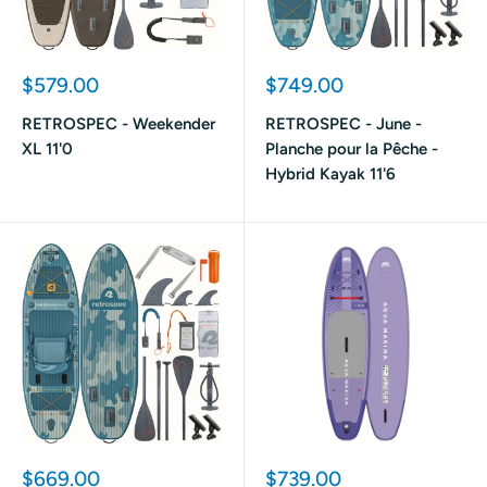
Prix
Prix
$579.00
$749.00
réduit
réduit
RETROSPEC - Weekender
RETROSPEC - June -
XL 11'0
Planche pour la Pêche -
Hybrid Kayak 11'6
Prix
Prix
$669.00
$739.00