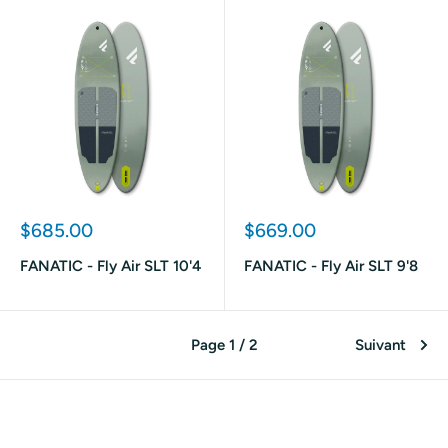
Prix
Prix
$685.00
$669.00
réduit
réduit
FANATIC - Fly Air SLT 10'4
FANATIC - Fly Air SLT 9'8
Page 1 / 2
Suivant