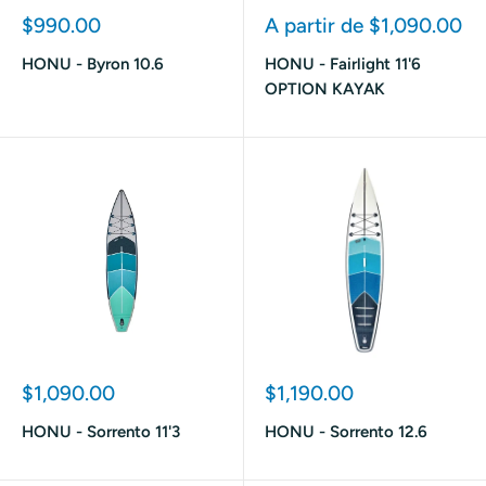
Prix
Prix
$990.00
A partir de $1,090.00
réduit
réduit
HONU - Byron 10.6
HONU - Fairlight 11'6
OPTION KAYAK
Prix
Prix
$1,090.00
$1,190.00
réduit
réduit
HONU - Sorrento 11'3
HONU - Sorrento 12.6