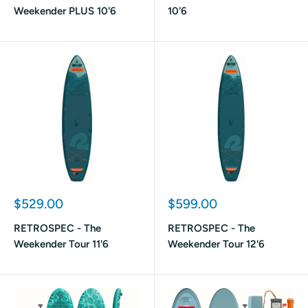
Weekender PLUS 10'6
10'6
Prix
Prix
$529.00
$599.00
réduit
réduit
RETROSPEC - The
RETROSPEC - The
Weekender Tour 11'6
Weekender Tour 12'6