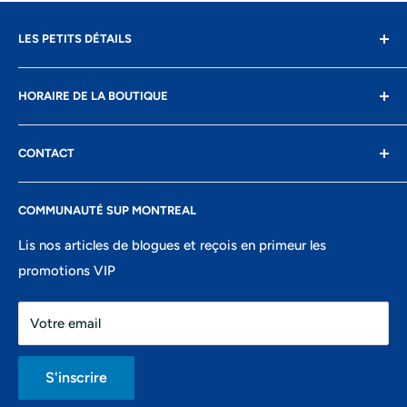
LES PETITS DÉTAILS
Contact
HORAIRE DE LA BOUTIQUE
Livraison
Retours
Lundi: fermé
CONTACT
Conditions d'utilisation
Mardi: 10h-17h
Confidentialité
8400 Boul St-Laurent, suite 206,
Mercredi: 10h-17h
COMMUNAUTÉ SUP MONTREAL
Recherche
Montréal, QC
Jeudi: 10h-18h
Portail ambassadeurs
Lis nos articles de blogues et reçois en primeur les
438-821-7106
Vendredi: 10h-18h
promotions VIP
info@montrealsup.com
Samedi: 10h-16h
Votre email
Dimanche: fermé
S'inscrire