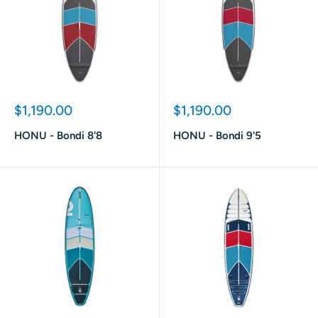
Prix
Prix
$1,190.00
$1,190.00
réduit
réduit
HONU - Bondi 8'8
HONU - Bondi 9'5