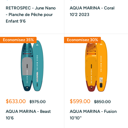
réduit
réduit
RETROSPEC - June Nano
AQUA MARINA - Coral
- Planche de Pêche pour
10'2 2023
Enfant 9'6
Economisez 35%
Economisez 30%
Prix
Prix
$633.00
$599.00
Prix
Prix
$975.00
$850.00
réduit
normal
réduit
normal
AQUA MARINA - Beast
AQUA MARINA - Fusion
10'6
10'10''