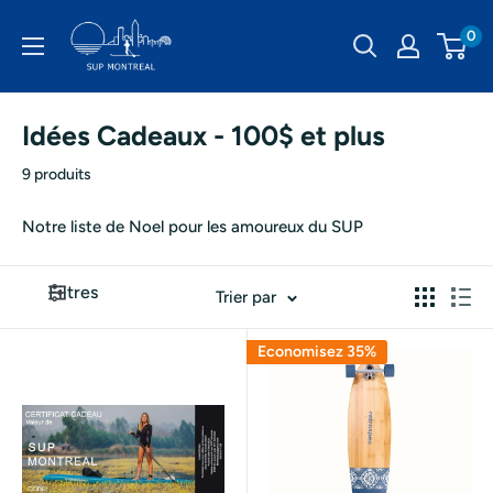
Passer
SUP
0
au
Montréal
contenu
Idées Cadeaux - 100$ et plus
9 produits
Notre liste de Noel pour les amoureux du SUP
Filtres
Trier par
Economisez 35%