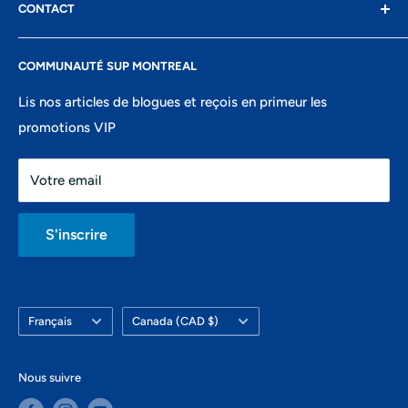
CONTACT
Conditions d'utilisation
Mardi: 10h-17h
Confidentialité
8400 Boul St-Laurent, suite 206,
Mercredi: 10h-17h
COMMUNAUTÉ SUP MONTREAL
Recherche
Montréal, QC
Jeudi: 10h-18h
Portail ambassadeurs
Lis nos articles de blogues et reçois en primeur les
438-821-7106
Vendredi: 10h-18h
promotions VIP
info@montrealsup.com
Samedi: 10h-16h
Votre email
Dimanche: fermé
S'inscrire
Langue
Pays/région
Français
Canada (CAD $)
Nous suivre