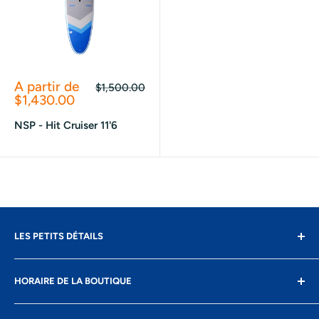
Prix
A partir de
Prix
$1,500.00
réduit
normal
$1,430.00
NSP - Hit Cruiser 11'6
LES PETITS DÉTAILS
Contact
HORAIRE DE LA BOUTIQUE
Livraison
Retours
Lundi: fermé