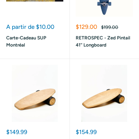
Prix
Prix
A partir de $10.00
$129.00
Prix
$199.00
réduit
réduit
normal
Carte-Cadeau SUP
RETROSPEC - Zed Pintail
Montréal
41'' Longboard
Prix
Prix
$149.99
$154.99
réduit
réduit