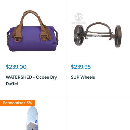
Prix
Prix
$239.00
$239.95
réduit
réduit
WATERSHED - Ocoee Dry
SUP Wheels
Duffel
Economisez 5%