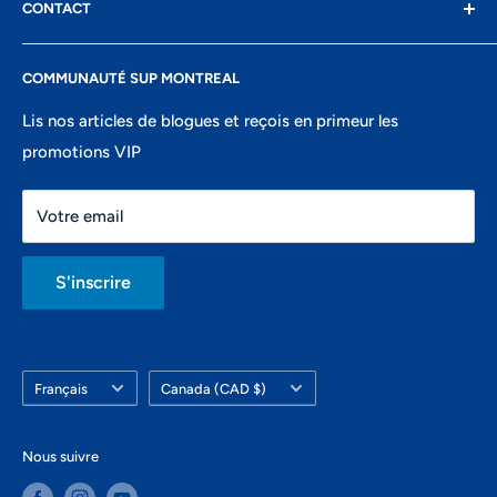
CONTACT
Conditions d'utilisation
Mardi: 10h-17h
Confidentialité
8400 Boul St-Laurent, suite 206,
Mercredi: 10h-17h
COMMUNAUTÉ SUP MONTREAL
Recherche
Montréal, QC
Jeudi: 10h-18h
Portail ambassadeurs
Lis nos articles de blogues et reçois en primeur les
438-821-7106
Vendredi: 10h-18h
promotions VIP
info@montrealsup.com
Samedi: 10h-16h
Votre email
Dimanche: fermé
S'inscrire
Langue
Pays/région
Français
Canada (CAD $)
Nous suivre