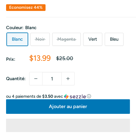
Economisez 44%
Couleur:
Blanc
Blanc
Noir
Magenta
Vert
Bleu
Prix
$13.99
Prix
$25.00
Prix:
normal
réduit
Quantité:
ou 4 paiements de
$3.50
avec
ⓘ
Ajouter au panier