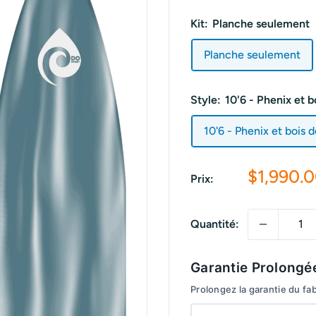
Kit:
Planche seulement
Planche seulement
Style:
10'6 - Phenix et b
10'6 - Phenix et bois d
Prix
$1,990.
Prix:
réduit
Quantité:
Garantie Prolongé
Prolongez la garantie du fa