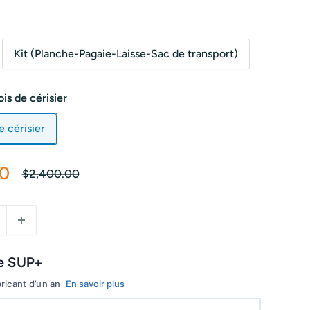
Kit (Planche-Pagaie-Laisse-Sac de transport)
ois de cérisier
e cérisier
00
Prix
$2,400.00
normal
e SUP+
bricant d’un an
En savoir plus