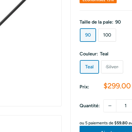
Taille de la pale:
90
90
100
Couleur:
Teal
Teal
Silver
Prix
$299.00
Prix:
réduit
Quantité:
ou 5 paiements de
$59.80
a