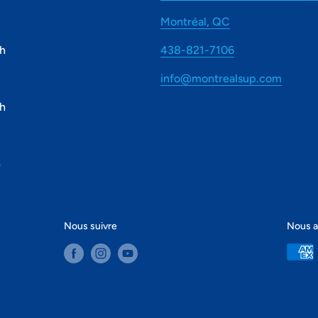
Montréal, QC
7h
438-821-7106
info@montrealsup.com
8h
é
Nous suivre
Nous 