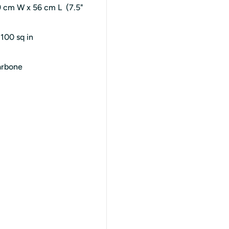
9 cm W x 56 cm L (7.5"
100 sq in
arbone