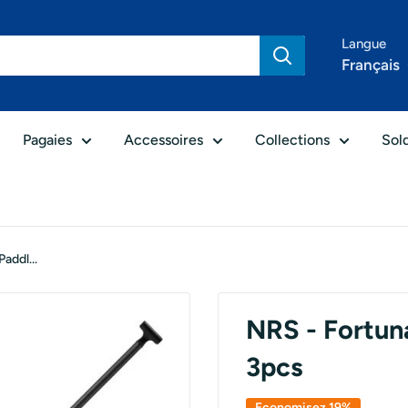
Langue
Français
Pagaies
Accessoires
Collections
Sol
addl...
NRS - Fortun
3pcs
Economisez 19%