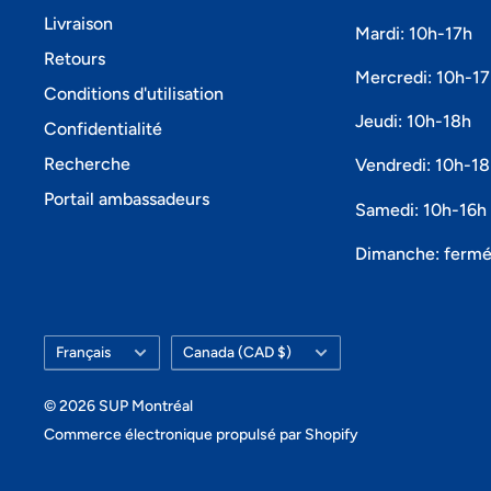
Livraison
Mardi: 10h-17h
Retours
Mercredi: 10h-1
Conditions d'utilisation
Jeudi: 10h-18h
Confidentialité
Recherche
Vendredi: 10h-1
Portail ambassadeurs
Samedi: 10h-16h
Dimanche: ferm
Langue
Pays/région
Français
Canada (CAD $)
© 2026 SUP Montréal
Commerce électronique propulsé par Shopify