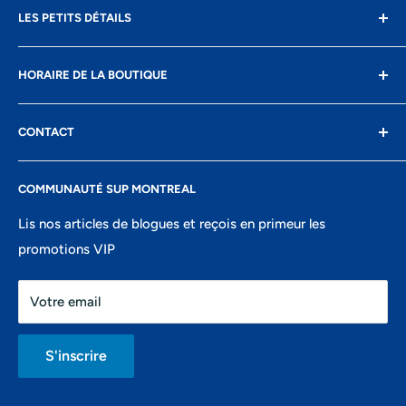
LES PETITS DÉTAILS
Contact
HORAIRE DE LA BOUTIQUE
Livraison
Retours
Lundi: fermé
CONTACT
Conditions d'utilisation
Mardi: 10h-17h
Confidentialité
8400 Boul St-Laurent, suite 206,
Mercredi: 10h-17h
COMMUNAUTÉ SUP MONTREAL
Recherche
Montréal, QC
Jeudi: 10h-18h
Portail ambassadeurs
Lis nos articles de blogues et reçois en primeur les
438-821-7106
Vendredi: 10h-18h
promotions VIP
info@montrealsup.com
Samedi: 10h-16h
Votre email
Dimanche: fermé
S'inscrire