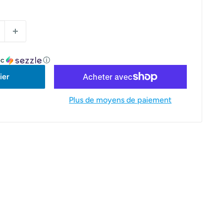
ec
ⓘ
ier
Plus de moyens de paiement