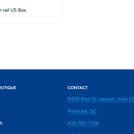
n rail US Box.
OUTIQUE
CONTACT
8400 Boul St-Laurent, suite 2
Montréal, QC
7h
438-821-7106