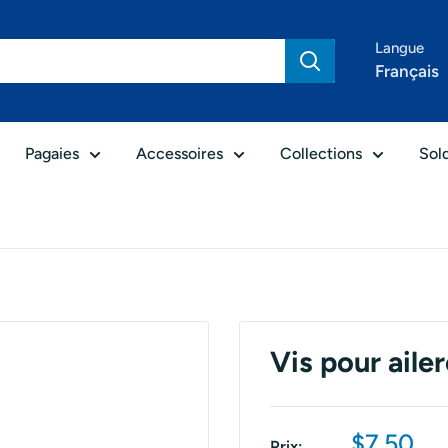
Langue
Français
Pagaies
Accessoires
Collections
Sol
Vis pour ail
Prix
$7.50
Prix: