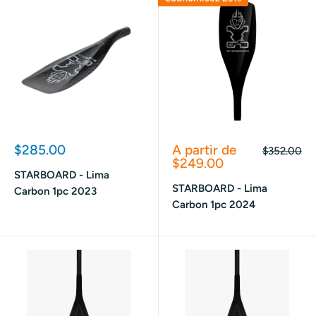
Prix
Prix
$285.00
A partir de
Prix
$352.00
réduit
réduit
normal
$249.00
STARBOARD - Lima
STARBOARD - Lima
Carbon 1pc 2023
Carbon 1pc 2024