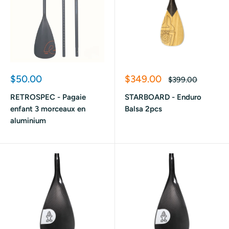
Prix
Prix
$50.00
$349.00
Prix
$399.00
réduit
réduit
normal
RETROSPEC - Pagaie
STARBOARD - Enduro
enfant 3 morceaux en
Balsa 2pcs
aluminium