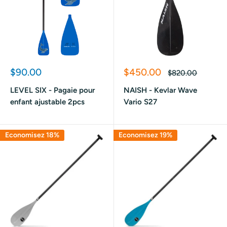
Prix
Prix
$90.00
$450.00
Prix
$820.00
réduit
réduit
normal
LEVEL SIX - Pagaie pour
NAISH - Kevlar Wave
enfant ajustable 2pcs
Vario S27
Economisez 18%
Economisez 19%