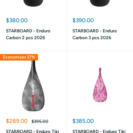
Prix
Prix
$380.00
$390.00
réduit
réduit
STARBOARD - Enduro
STARBOARD - Enduro
Carbon 2 pcs 2026
Carbon 3 pcs 2026
Economisez 27%
Prix
Prix
$289.00
$385.00
Prix
$395.00
réduit
normal
réduit
STARBOARD - Enduro Tiki
STARBOARD - Enduro Tiki