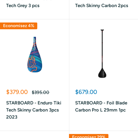
Tech Grey 3 pcs
Tech Skinny Carbon 2pcs
Economisez 4%
Prix
Prix
$379.00
$679.00
Prix
$395.00
réduit
normal
réduit
STARBOARD - Enduro Tiki
STARBOARD - Foil Blade
Tech Skinny Carbon 3pcs
Carbon Pro L 29mm 1pc
2023
Economisez 29%