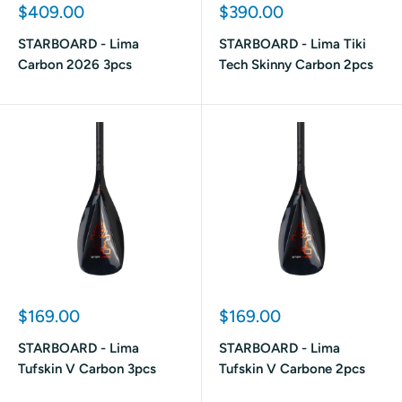
Prix
Prix
$409.00
$390.00
réduit
réduit
STARBOARD - Lima
STARBOARD - Lima Tiki
Carbon 2026 3pcs
Tech Skinny Carbon 2pcs
Prix
Prix
$169.00
$169.00
réduit
réduit
STARBOARD - Lima
STARBOARD - Lima
Tufskin V Carbon 3pcs
Tufskin V Carbone 2pcs