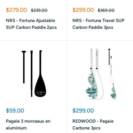
Prix
Prix
$279.00
$299.00
Prix
Prix
$339.00
$369.00
réduit
normal
réduit
normal
NRS - Fortuna Ajustable
NRS - Fortuna Travel SUP
SUP Carbon Paddle 2pcs
Carbon Paddle 3pcs
Prix
Prix
$59.00
$299.00
réduit
réduit
Pagaie 3 morceaux en
REDWOOD - Pagaie
aluminium
Carbone 3pcs