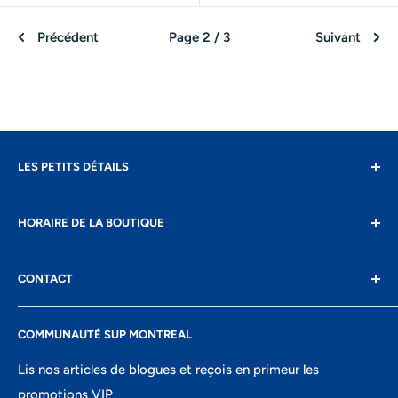
Précédent
Page 2 / 3
Suivant
LES PETITS DÉTAILS
Contact
HORAIRE DE LA BOUTIQUE
Livraison
Retours
Lundi: fermé
CONTACT
Conditions d'utilisation
Mardi: 10h-17h
Confidentialité
8400 Boul St-Laurent, suite 206,
Mercredi: 10h-17h
COMMUNAUTÉ SUP MONTREAL
Recherche
Montréal, QC
Jeudi: 10h-18h
Portail ambassadeurs
Lis nos articles de blogues et reçois en primeur les
438-821-7106
Vendredi: 10h-18h
promotions VIP