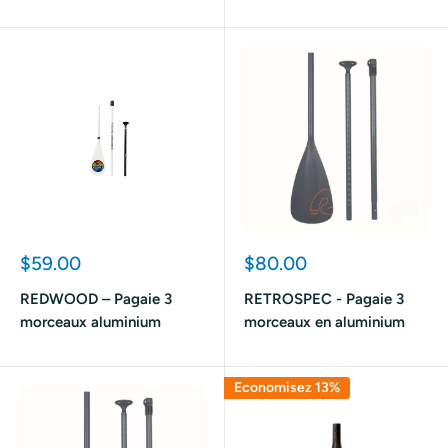
Prix
Prix
$59.00
$80.00
réduit
réduit
REDWOOD – Pagaie 3
RETROSPEC - Pagaie 3
morceaux aluminium
morceaux en aluminium
Economisez 13%